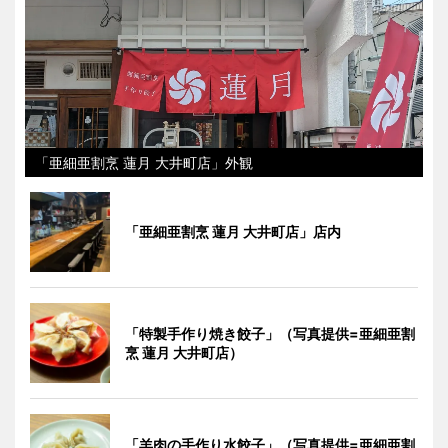
「亜細亜割烹 蓮月 大井町店」外観
「亜細亜割烹 蓮月 大井町店」店内
「特製手作り焼き餃子」（写真提供=亜細亜割
烹 蓮月 大井町店）
「羊肉の手作り水餃子」（写真提供=亜細亜割