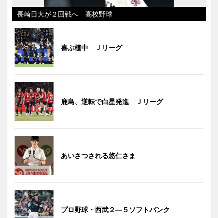
長崎日大が２回戦へ 高校野球
喜ぶ植中 Ｊリーグ
鹿島、逆転で白星発進 Ｊリーグ
あいさつされる悠仁さま
プロ野球・西武２―５ソフトバンク