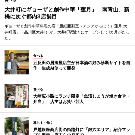
大井町にギョーザと創作中華「蓮月」 南青山、新
橋に次ぐ都内3店舗目
ギョーザと創作中華料理の店「亜細亜割烹（アジアかっぽう）蓮月 大
井町店」（品川区大井1）が、大井町駅近くにオープンして1カ月がたっ
た。
食べる
五反田の居酒屋店主が日本酒の好み診断サイトを自
作 生成AI使って開発
食べる
大崎広小路にランチ限定「魚沼しょうが焼き食堂・
弁当」 店主はお笑い芸人
暮らす・働く
戸越銀座商店街の街路灯に「銀六エリア」紹介マッ
プを掲示 店主らの発案で