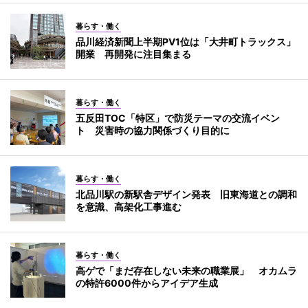
暮らす・働く
品川経済新聞上半期PV1位は「大井町トラックス」
開業 再開発に注目集まる
暮らす・働く
五反田TOC「特区」で防災テーマの交流イベン
ト 災害時の協力関係づくり目的に
暮らす・働く
北品川駅の新駅舎デザイン発表 旧東海道との調和
を意識、高架化工事進む
暮らす・働く
高ゲで「まだ存在しない未来の職業展」 オカムラ
の特許6000件からアイデア生成